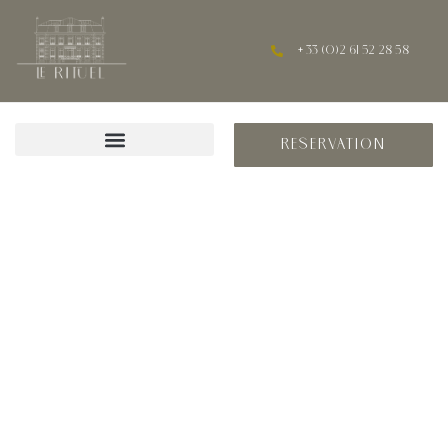
+ 33 (0)2 61 52 28 58
RESERVATION
LE RITUEL, HÔTEL 4 ÉTOILES À HONFLEUR
NOUVELLE ANCRE OÙ
S'AMARRER À HONFLEUR
Tel un volcan émergeant majestueusement, Le Rituel renaît de ses
cendres afin de vous accorder une parenthèse d’évasion
inoubliable.